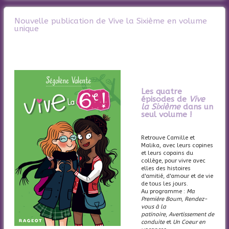
Nouvelle publication de Vive la Sixième en volume
unique
Les quatre
épisodes de
Vive
la Sixième
dans un
seul volume !
Retrouve Camille et
Malika, avec leurs copines
et leurs copains du
collège, pour vivre avec
elles des histoires
d'amitié, d'amour et de vie
de tous les jours.
Au programme :
Ma
Première Boum
,
Rendez-
vous à la
patinoire
,
Avertissement de
conduite
et
Un Coeur en