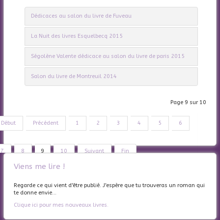
Dédicaces au salon du livre de Fuveau
La Nuit des livres Esquelbecq 2015
Ségolène Valente dédicace au salon du livre de paris 2015
Salon du livre de Montreuil 2014
Page 9 sur 10
Début
Précédent
1
2
3
4
5
6
7
8
9
10
Suivant
Fin
Viens me lire !
Regarde ce qui vient d'être publié. J'espère que tu trouveras un roman qui
te donne envie...
Clique ici pour mes nouveaux livres.