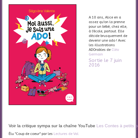
A 10 ans, Alice en a
assez qu'on la prenne
pour un bébé, chez elle,
à l'école, partout. Elle
décide brusquement de
devenir une ado ! Avec
les illustrations
ADOrables de
Cléo
Germain
Sortie le 7 juin
2016
Voir la critique sympa sur la chaîne YouTube
Les Contes à petits 
Élu "Coup de coeur" par les
Lectures de Val