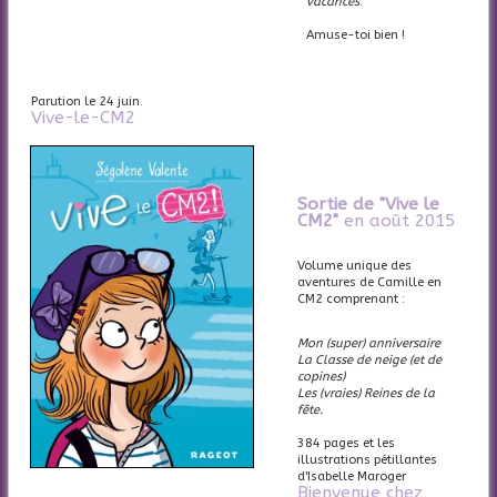
vacances
.
Amuse-toi bien !
Parution le 24 juin.
Vive-le-CM2
Sortie de "Vive le
CM2"
en août 2015
Volume unique des
aventures de Camille en
CM2 comprenant :
Mon (super) anniversaire
La Classe de neige (et de
copines)
Les (vraies) Reines de la
fête.
384 pages et les
illustrations pétillantes
d'Isabelle Maroger
Bienvenue chez