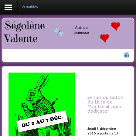
Actualités
Coucou !
Mes livres
Ma bio
Nouveautés
Actualités
Contacte-moi
Je suis au
Salon
du Livre de
Montreuil
pour
dédicacer
Jeudi 3 décembre
2015
à partir de 13