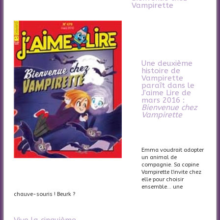
Vampirette
Une deuxième
histoire de
Vampirette
paraît dans le
J'aime Lire de
mars 2016 :
Bienvenue chez
Vampirette
Emma voudrait adopter
un animal de
compagnie. Sa copine
Vampirette l'invite chez
elle pour choisir
ensemble... une
chauve-souris ! Beurk ?
Vive la cinquième