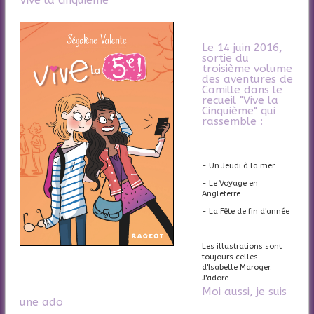
Le 14 juin 2016,
sortie du
troisième volume
des aventures de
Camille dans le
recueil "Vive la
Cinquième" qui
rassemble :
- Un Jeudi à la mer
- Le Voyage en
Angleterre
- La Fête de fin d'année
Les illustrations sont
toujours celles
d'Isabelle Maroger.
J'adore.
Moi aussi, je suis
une ado