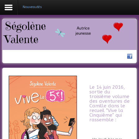
Nouveautés
Coucou !
Mes livres
Ma bio
Nouveautés
Actualités
Le 14 juin 2016,
Contacte-moi
sortie du
troisième volume
des aventures de
Camille dans le
recueil "Vive la
Cinquième" qui
rassemble :