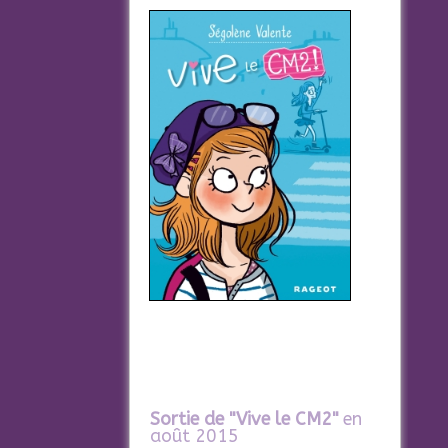
Sortie de "Vive le CM2"
en
août 2015