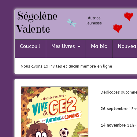
Coucou !
Mes livres
Coucou !
Mes livres
Ma bio
Nouvea
Ma bio
Nous avons 19 invités et aucun membre en ligne
Nouveautés
Actualités
Contacte-moi
Dédicaces automn
26 septembre
15h-
14 novembre
11h-1