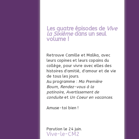
Les quatre épisodes de
Vive
la Sixième
dans un seul
volume !
Retrouve Camille et Malika, avec
leurs copines et leurs copains du
collège, pour vivre avec elles des
histoires d'amitié, d'amour et de vie
de tous les jours.
Au programme :
Ma Première
Boum
,
Rendez-vous à la
patinoire
,
Avertissement de
conduite
et
Un Coeur en vacances
.
Amuse-toi bien !
Parution le 24 juin.
Vive-le-CM2