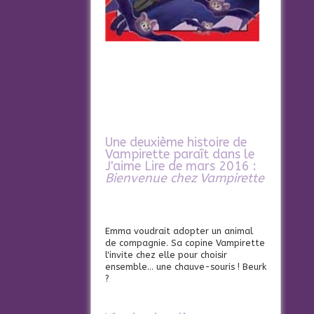
Une deuxième histoire de
Vampirette paraît dans le
J'aime Lire de mars 2016 :
Bienvenue chez Vampirette
Emma voudrait adopter un animal
de compagnie. Sa copine Vampirette
l'invite chez elle pour choisir
ensemble... une chauve-souris ! Beurk
?