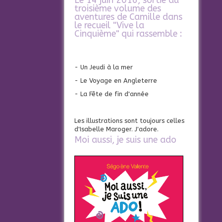
Le 14 juin 2016, sortie du
troisième volume des
aventures de Camille dans
le recueil "Vive la
Cinquième" qui rassemble :
- Un Jeudi à la mer
- Le Voyage en Angleterre
- La Fête de fin d'année
Les illustrations sont toujours celles
d'Isabelle Maroger. J'adore.
Moi aussi, je suis une ado