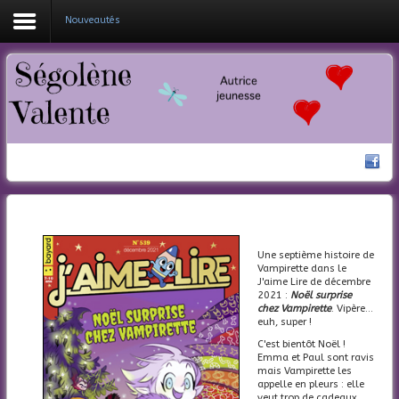
Nouveautés
Coucou !
Mes livres
Ma bio
Nouveautés
Actualités
Une septième histoire de
Contacte-moi
Vampirette dans le
J'aime Lire de décembre
2021 :
Noël surprise
chez Vampirette
. Vipère...
euh, super !
C'est bientôt Noël !
Emma et Paul sont ravis
mais Vampirette les
appelle en pleurs : elle
veut trop de cadeaux...