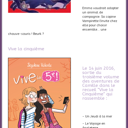
Emma voudrait adopter
un animal de
compagnie. Sa copine
Vampirette l'invite chez
elle pour choisir
ensemble... une
chauve-souris ! Beurk ?
Vive la cinquième
Le 14 juin 2016,
sortie du
troisième volume
des aventures de
Camille dans le
recueil "Vive la
Cinquième" qui
rassemble :
- Un Jeudi à la mer
- Le Voyage en
Angleterre