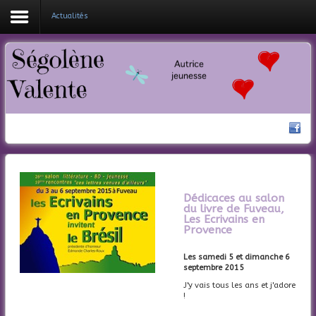
Actualités
Coucou !
Mes livres
Ma bio
Nouveautés
Actualités
Dédicaces au salon
Contacte-moi
du livre de Fuveau,
Les Ecrivains en
Provence
Les samedi 5 et dimanche 6
septembre 2015
J'y vais tous les ans et j'adore
!