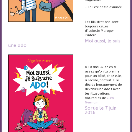
- La Fête de fin d'année
Les illustrations sont
toujours celles
d'Isabelle Maroger.
J'adore.
Moi aussi, je suis
une ado
A 10 ans, Alice en a
assez qu'on la prenne
pour un bébé, chez elle,
à l'école, partout. Elle
décide brusquement de
devenir une ado ! Avec
les illustrations
ADOrables de
Cléo
Germain
Sortie le 7 juin
2016