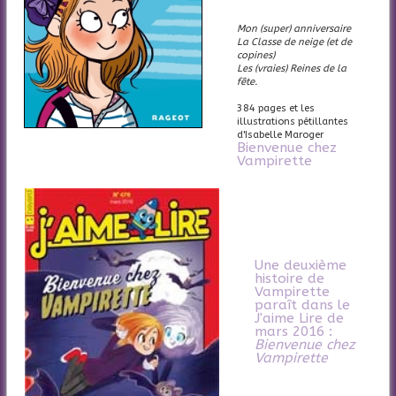
Mon (super) anniversaire
La Classe de neige (et de
copines)
Les (vraies) Reines de la
fête.
384 pages et les
illustrations pétillantes
d'Isabelle Maroger
Bienvenue chez
Vampirette
Une deuxième
histoire de
Vampirette
paraît dans le
J'aime Lire de
mars 2016 :
Bienvenue chez
Vampirette