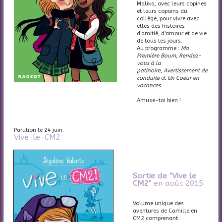
Malika, avec leurs copines
et leurs copains du
collège, pour vivre avec
elles des histoires
d'amitié, d'amour et de vie
de tous les jours.
Au programme :
Ma
Première Boum
,
Rendez-
vous à la
patinoire
,
Avertissement de
conduite
et
Un Coeur en
vacances
.
Amuse-toi bien !
Parution le 24 juin.
Vive-le-CM2
Sortie de "Vive le
CM2"
en août 2015
Volume unique des
aventures de Camille en
CM2 comprenant :